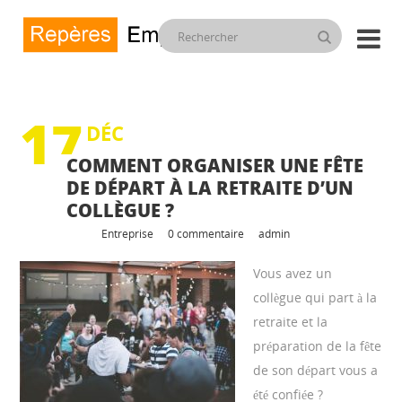

17
DÉC
COMMENT ORGANISER UNE FÊTE
DE DÉPART À LA RETRAITE D’UN
COLLÈGUE ?
Entreprise
0 commentaire
admin
Vous avez un
collègue qui part à la
retraite et la
préparation de la fête
de son départ vous a
été confiée ?